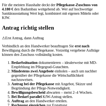
Für die meisten Haushalte deckt der
Pflegekasse-Zuschuss von
4.180 €
den Bad­umbau weitgehend ab. Wer auf hochwertige
Sanitär­ausstattung Wert legt, kombiniert mit eigenen Mitteln oder
KfW.
Antrag richtig stellen
⚠
Erst Antrag, dann Auftrag
Verbindlich an den Handwerker beauftragen Sie
erst nach
Bewilligung durch die Pflegekasse. Vorzeitig vergebene Aufträge
können den Zuschuss vollständig kosten.
Bedarfs­situation
dokumentieren – idealerweise mit MD-
Empfehlung im Pflegegrad-Gutachten.
Mindestens zwei Angebote
einholen – auch um nachher
gegenüber der Pflegekasse die Wirtschaftlichkeit
nachzuweisen.
Antrag bei der Pflegekasse
mit Angebot, Skizze und
Begründung der Pflege-Notwendigkeit.
Bewilligungs­bescheid
abwarten – meist 2–4 Wochen.
Bei Bedarf parallel
KfW-Antrag stellen.
Auftrag
an den Handwerker erteilen.
Rechnung einreichen
zur Erstattung.