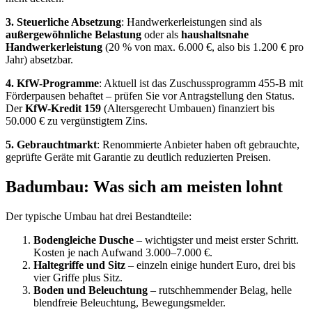
3. Steuerliche Absetzung
: Handwerker­leistungen sind als
außergewöhnliche Belastung
oder als
haushaltsnahe
Handwerker­leistung
(20 % von max. 6.000 €, also bis 1.200 € pro
Jahr) absetzbar.
4. KfW-Programme
: Aktuell ist das Zuschuss­programm 455-B mit
Förder­pausen behaftet – prüfen Sie vor Antragstellung den Status.
Der
KfW-Kredit 159
(Altersgerecht Umbauen) finanziert bis
50.000 € zu vergünstigtem Zins.
5. Gebraucht­markt
: Renommierte Anbieter haben oft gebrauchte,
geprüfte Geräte mit Garantie zu deutlich reduzierten Preisen.
Badumbau: Was sich am meisten lohnt
Der typische Umbau hat drei Bestand­teile:
Bodengleiche Dusche
– wichtigster und meist erster Schritt.
Kosten je nach Aufwand 3.000–7.000 €.
Halte­griffe und Sitz
– einzeln einige hundert Euro, drei bis
vier Griffe plus Sitz.
Boden und Beleuchtung
– rutschhemmender Belag, helle
blendfreie Beleuchtung, Bewegungs­melder.