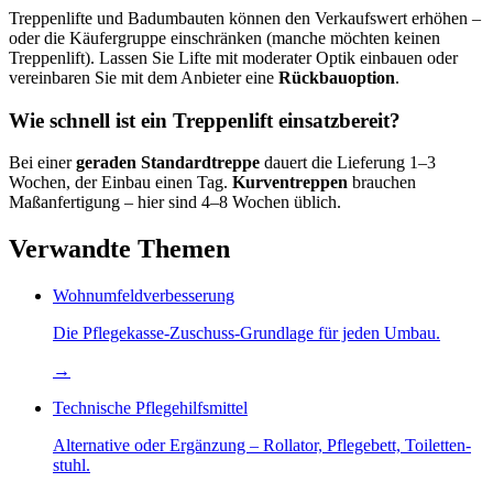
Treppen­lifte und Bad­umbauten können den Verkaufs­wert erhöhen –
oder die Käufer­gruppe einschränken (manche möchten keinen
Treppen­lift). Lassen Sie Lifte mit moderater Optik einbauen oder
vereinbaren Sie mit dem Anbieter eine
Rück­bau­option
.
Wie schnell ist ein Treppenlift einsatz­bereit?
Bei einer
geraden Standardtreppe
dauert die Lieferung 1–3
Wochen, der Einbau einen Tag.
Kurven­treppen
brauchen
Maßanfertigung – hier sind 4–8 Wochen üblich.
Verwandte Themen
Wohnumfeld­verbesserung
Die Pflegekasse-Zuschuss-Grundlage für jeden Umbau.
→
Technische Pflege­hilfsmittel
Alternative oder Ergänzung – Rollator, Pflegebett, Toiletten­
stuhl.