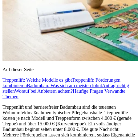
Auf dieser Seite
Treppenlift: Welche Modelle es gibt
Treppenlift: Förderungen
kombinieren
Badumbau: Was sich am meisten lohnt
Antrag richtig
stellen
Worauf bei Anbietern achten?
Häufige Fragen
Verwandte
Themen
Treppenlift und barriere­freier Badumbau sind die teuersten
Wohnumfeld­maßnahmen typischer Pflege­haushalte. Treppenlifte
kosten je nach Modell und Treppen­form zwischen 4.000 € (gerade
Treppe) und über 15.000 € (Kurven­treppe). Ein voll­ständiger
Badumbau beginnt selten unter 8.000 €. Die gute Nachricht:
Mehrere Förder­quellen lassen sich kombinieren, sodass Eigenanteile