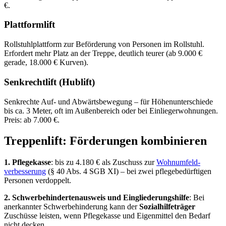
€.
Plattformlift
Roll­stuhl­plattform zur Beförderung von Personen im Rollstuhl.
Erfordert mehr Platz an der Treppe, deutlich teurer (ab 9.000 €
gerade, 18.000 € Kurven).
Senkrechtlift (Hublift)
Senkrechte Auf- und Abwärts­bewegung – für Höhen­unterschiede
bis ca. 3 Meter, oft im Außen­bereich oder bei Einliegerwohnungen.
Preis: ab 7.000 €.
Treppenlift: Förderungen kombinieren
1. Pflegekasse
: bis zu 4.180 € als Zuschuss zur
Wohnumfeld­
verbesserung
(§ 40 Abs. 4 SGB XI) – bei zwei pflege­bedürftigen
Personen verdoppelt.
2. Schwer­behinderten­ausweis und Eingliederungshilfe
: Bei
anerkannter Schwer­behinderung kann der
Sozialhilfe­träger
Zuschüsse leisten, wenn Pflegekasse und Eigenmittel den Bedarf
nicht decken.