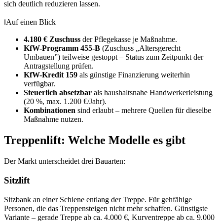
sich deutlich reduzieren lassen.
ℹ
Auf einen Blick
4.180 € Zuschuss
der Pflegekasse je Maßnahme.
KfW-Programm 455-B
(Zuschuss „Altersgerecht
Umbauen”) teilweise gestoppt – Status zum Zeitpunkt der
Antragstellung prüfen.
KfW-Kredit 159
als günstige Finanzierung weiterhin
verfügbar.
Steuerlich absetzbar
als haushaltsnahe Handwerker­leistung
(20 %, max. 1.200 €/Jahr).
Kombinationen
sind erlaubt – mehrere Quellen für dieselbe
Maßnahme nutzen.
Treppenlift: Welche Modelle es gibt
Der Markt unterscheidet drei Bauarten:
Sitzlift
Sitzbank an einer Schiene entlang der Treppe. Für gehfähige
Personen, die das Treppen­steigen nicht mehr schaffen. Günstigste
Variante – gerade Treppe ab ca. 4.000 €, Kurven­treppe ab ca. 9.000